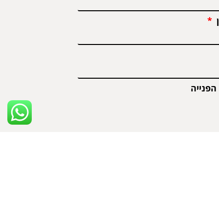
ן
הפנייה
אני אשמח שתחזרו אלי
 המסומנים ב-
*
הם שדות חובה
 נשתמש או נעביר את המידע האישי שלך