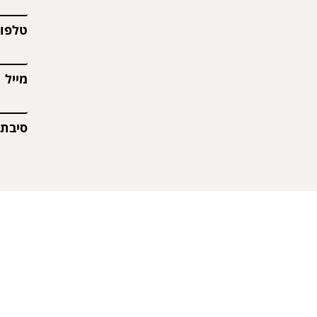
טלפו
מייל
סיבת 
השדות
** לא