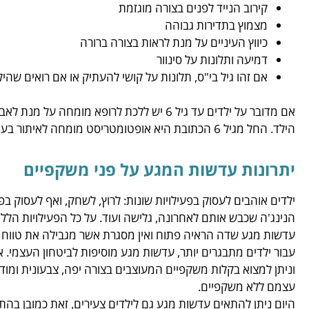
קירוב הנייד לפנים בצורה מוגזמת
מצמוץ בתדירות גבוהה
כיווץ העיניים על מנת לראות בצורה ברורה
דמיעה ותלונות על סינוור
אם זהו גיל בי"ס, תלונות על קושי להעתיק או אם רואים שה
אם מדובר על ילדים עד גיל 6 יש ללכת לרופא מומ
הילד. החל מגיל 6 הכתובת היא אופטומטריסט מומחה לאיתור בעיות והתאמת הטיפול.
יתרונות עדשות המגע על פני משקפיים
ילדים אוהבים לעסוק בפעילויות שונות: לרוץ, לשחק, ואף לעסוק בפע
הנינג'ה שכבש אותם לאחרונה, גלישה ועוד. על כל הפעילויות הללו
עדשות מגע שדה הראיה פתוח ואין מסגרת אשר מגבילה את טווח 
עבור ילדים מתבגרים יותר, עדשות מגע מוסיפות לביטחון העצמי.
וניתן למצוא בקלות משקפיים המעוצבים בצורה יפה, צבעונית ומודר
עצמם ללא משקפיים.
היום ניתן להתאים עדשות מגע גם לילדים צעירים, זאת כמובן בה