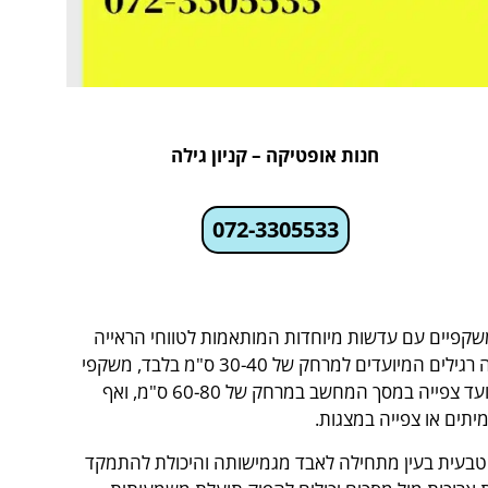
חנות אופטיקה – קניון גילה
072-3305533
קפיים עם עדשות מיוחדות המותאמות לטווחי הראייה
הנדרשים בסביבת עבודה משרדית טיפוסית. בניגוד למשקפי קריאה רגילים המיועדים למרחק של 30-40 ס"מ בלבד, משקפי
אופיס למחשב מתוכננים לכסות טווח רחב יותר, מקריאת מסמכים ועד צפייה במסך המחשב במרחק של 60-80 ס"מ, ואף
נשים מעל גיל 40, כאשר העדשה הטבעית בעין מתחילה לאבד מגמישותה והיכולת להתמקד