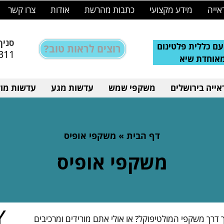
אייה
מידע מקצועי
כתבות מהרשת
אודות
צרו קשר
סניף
ם כללית פלטינום
רוצים לראות טוב?
311
מאוחדת שיא
ייה בירושלים
משקפי שמש
עדשות מגע
עדשות מול
דף הבית
»
משקפי אופיס
משקפי אופיס
ך משקפי המולטיפוקל? או אולי אתם מורידים ומרכיבים