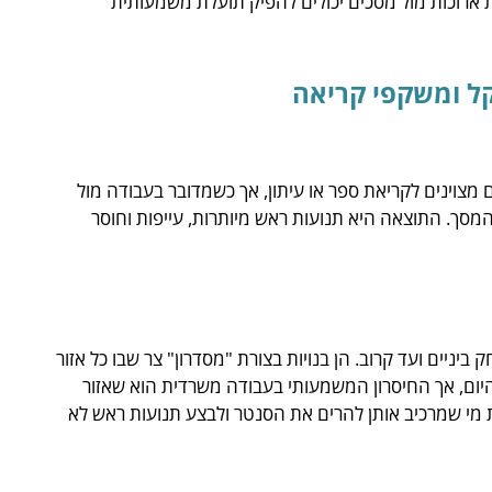
ת ארוכות מול מסכים יכולים להפיק תועלת משמעותית
קל ומשקפי קריאה
מקדים אך ורק במרחק קריאה של כ-40 ס"מ. הם מצוינים לקריאת ספר או עיתון, אך כשמדובר בעבודה מול
סך. התוצאה היא תנועות ראש מיותרות, עייפות וחוסר
ביניים ועד קרוב. הן בנויות בצורת "מסדרון" צר שבו כל אזור
יום, אך החיסרון המשמעותי בעבודה משרדית הוא שאזור
מי שמרכיב אותן להרים את הסנטר ולבצע תנועות ראש לא