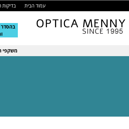
עמוד הבית
בדיקות ר
בהסדר ע
ו
משקפי רא