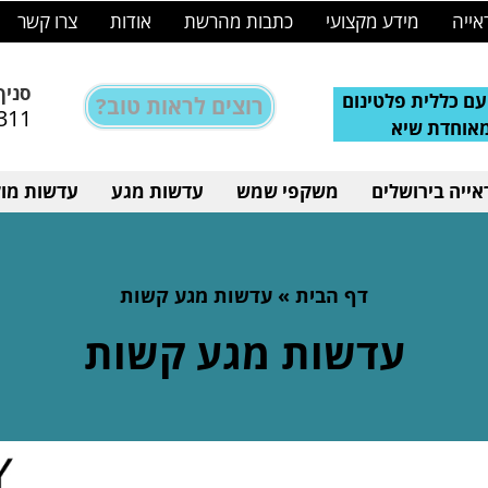
אייה
מידע מקצועי
כתבות מהרשת
אודות
צרו קשר
סניף
ם כללית פלטינום
רוצים לראות טוב?
311
מאוחדת שיא
ייה בירושלים
משקפי שמש
עדשות מגע
עדשות מול
דף הבית
»
עדשות מגע קשות
עדשות מגע קשות